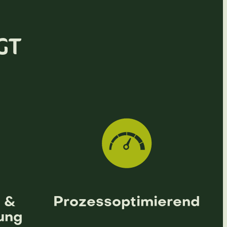
GT
n &
Prozessoptimierend
ung