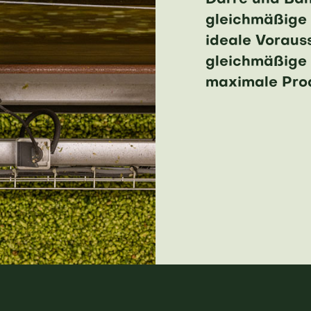
Darre und Ban
gleichmäßige 
ideale Voraus
gleichmäßige 
maximale Prod